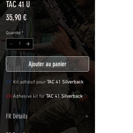
TAC 41 U
Prix
35,90 €
Quantité
*
Ajouter au panier
FR
Kit adhésif pour
TAC 41 Silverback
EN
Adhesive kit for
TAC 41 Silverback
FR Détails
Adhésif de type polymère coulé