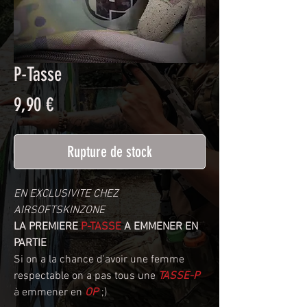
P-Tasse
Prix
9,90 €
Rupture de stock
EN EXCLUSIVITE CHEZ
AIRSOFTSKINZONE
LA PREMIERE
P-TASSE
A EMMENER EN
PARTIE
Si on a la chance d'avoir une femme
respectable on a pas tous une
TASSE-P
à emmener en
OP
;)