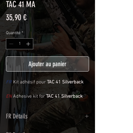
TAC 41 MA
Prix
35,90 €
Quantité
*
Ajouter au panier
FR
Kit adhésif pour
TAC 41 Silverback
EN
Adhesive kit for
TAC 41 Silverback
FR Détails
Adhésif de type polymère coulé