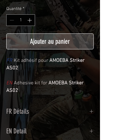
Quantité
*
Ajouter au panier
FR
Kit adhésif pour
AMOEBA Striker
AS02
EN
Adhesive kit for
AMOEBA Striker
AS02
FR Détails
Adhésif de type polymère calandré
EN Detail
recouvert d'une plastification protègeant