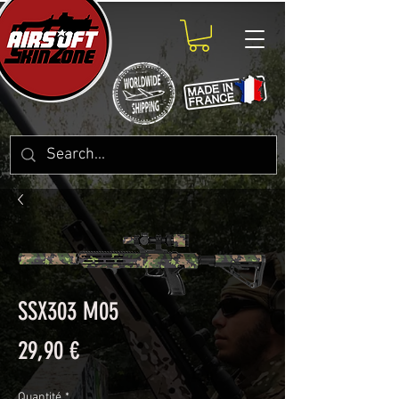
SSX303 M05
Prix
29,90 €
Quantité
*