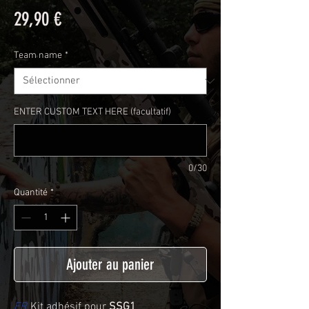
Prix
29,90 €
Team name
*
ENTER CUSTOM TEXT HERE (facultatif)
0/30
Quantité
*
Ajouter au panier
FR
Kit adhésif pour
SSG1