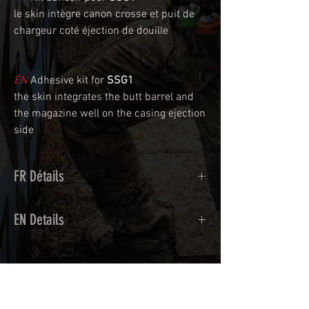
le skin intègre canon crosse et puit de
chargeur coté éjection de douille
EN
Adhesive kit for
SSG1
the skin integrates the butt barrel and
the magazine well on the casing ejection
side
FR Détails
Adhésif de type polymère coulé
EN Details
recouvert d'une plastification protègeant
des UV et des rayures.
Calendred polymer adhesive covered
Utilisé initialement pour le marquage de
type with a plasticization protecting
véhicule, les adhésifs AirsoftSkinZone
from UV and scratches.
LES INDISPENSABLES
offrent une grande durabilité et résistent
Usually used for vehicle marking,
aux intempéries.