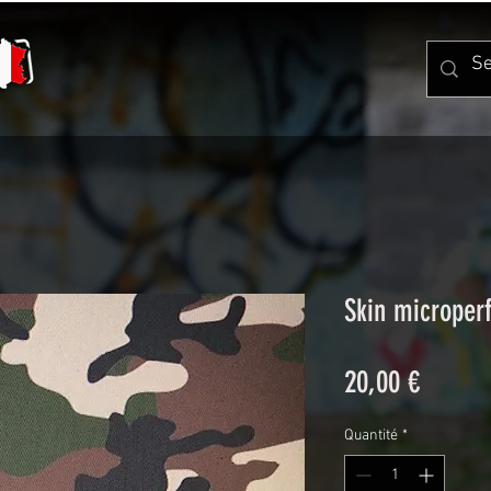
Skin microper
Prix
20,00 €
Quantité
*