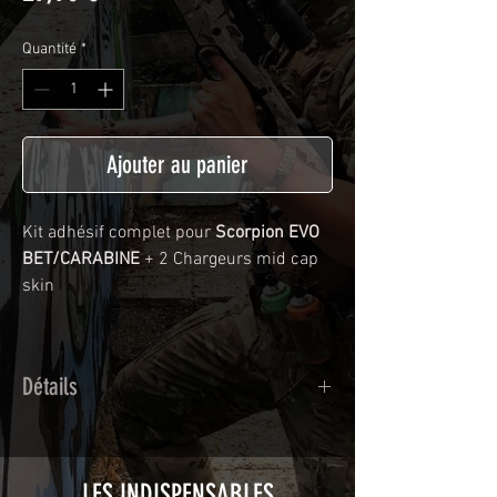
Quantité
*
Ajouter au panier
Kit adhésif complet pour
Scorpion EVO
BET/CARABINE
+ 2 Chargeurs mid cap
skin
Détails
Adhésif de type polymère calandré
recouvert d'une plastification protègeant
des UV et des rayures.
LES INDISPENSABLES