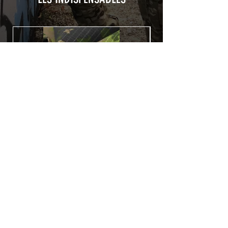
Utilisé initialement pour le marquage de
véhicule, les adhésifs AirsoftSkinZone
offrent une grande durabilité et résistent
aux intempéries.
Nettoyer sa réplique à l'aide d'un produit
alcoolisé avant toute installation est
indispensable. Un décapeur thermique
ou un sèche cheveux sera nécessaire à
l'installation de votre Skin. Voir la
rubrique
TUTOS / VIDEOS
Patch COVID 19 BURN OUT
Rupture de stock
Politique de confidentialité
Conditions générales de vente