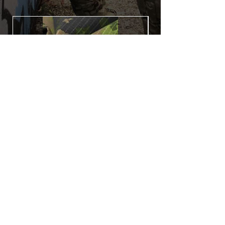
véhicule, les adhésifs AirsoftSkinZone
offrent une grande durabilité et résistent
aux intempéries.
Nettoyer sa réplique à l'aide d'un produit
alcoolisé avant toute installation est
indispensable. Un décapeur thermique
ou un sèche cheveux sera nécessaire à
l'installation de votre Skin. Voir la
rubrique
TUTOS / VIDEOS
Patch COVID 19 BURN OUT
Out of stock
Politique de confidentialité
Conditions générales de vente