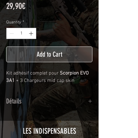
Price
29,90€
Quantity
*
Add to Cart
Kit adhésif complet pour
Scorpion EVO
3A1
+ 3 Chargeurs mid cap skin
Détails
Adhésif de type polymère calandré
recouvert d'une plastification protègeant
des UV et des rayures.
LES INDISPENSABLES
Utilisé initialement pour le marquage de