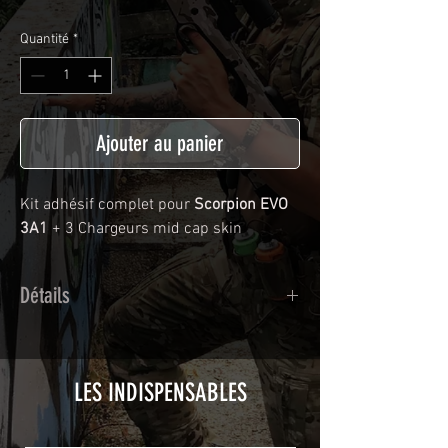
Quantité
*
Ajouter au panier
Kit adhésif complet pour
Scorpion EVO
3A1
+ 3 Chargeurs mid cap skin
Détails
Adhésif de type polymère calandré
recouvert d'une plastification protègeant
des UV et des rayures.
LES INDISPENSABLES
Utilisé initialement pour le marquage de
véhicule, les adhésifs AirsoftSkinZone