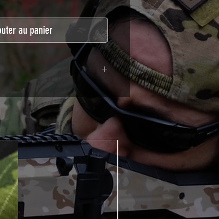
outer au panier
lymère calandré recouvert d'une
ègeant des UV et des rayures.
t pour le marquage de véhicule,
tSkinZone offrent une grande
ent aux intempéries.
 à l'aide d'un produit alcoolisé
ation est indispensable. Un
e ou un sèche cheveux sera
lation de votre Skin. Voir la
VIDEOS