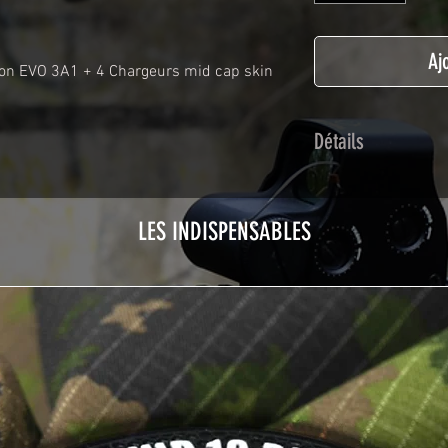
Aj
ion EVO 3A1 + 4 Chargeurs mid cap skin
Détails
Adhésif de type po
plastification prot
LES INDISPENSABLES
Utilisé initialemen
les adhésifs Airsof
durabilité et résist
Nettoyer sa réplique
avant toute install
décapeur thermiqu
nécessaire à l'instal
rubrique
TUTOS / 