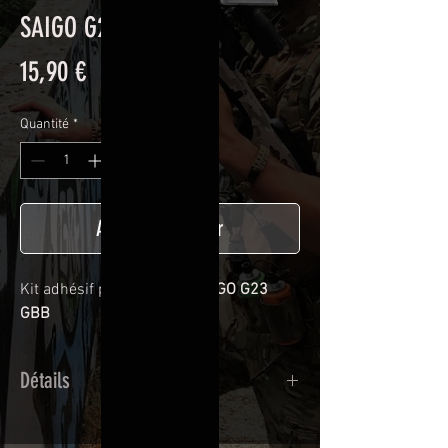
SAIGO G23 GBB U
Prix
15,90 €
Quantité
*
Ajouter au panier
Kit adhésif pour Culasse
SAIGO G23
GBB
Détails
Adhésif de type polymère calandré