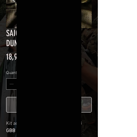
SAIGO G23 GBB BLACK
DUNDEE
Prix
18,90 €
Quantité
*
Ajouter au panier
Kit adhésif pour Culasse
SAIGO G23
GBB