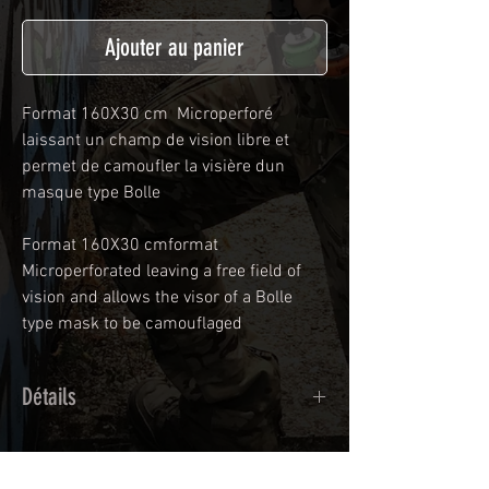
Ajouter au panier
Format 160X30 cm Microperforé
laissant un champ de vision libre et
permet de camoufler la visière dun
masque type Bolle
Format 160X30 cmformat
Microperforated leaving a free field of
vision and allows the visor of a Bolle
type mask to be camouflaged
Détails
Adhésif de type polymère calandré
recouvert d'une plastification protègeant