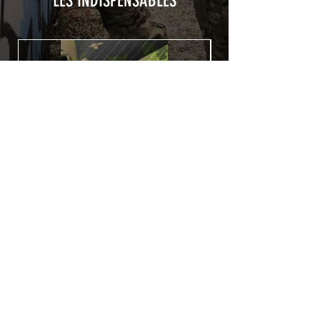
LES INDISPENSABLES
Patch COVID 19 BURN OUT
Rupture de stock
Politique de confidentialité
Conditions générales de vente