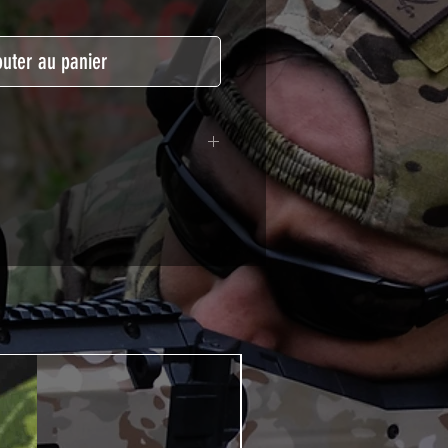
outer au panier
lymère calandré recouvert d'une
ègeant des UV et des rayures.
t pour le marquage de véhicule,
tSkinZone offrent une grande
ent aux intempéries.
 à l'aide d'un produit alcoolisé
ation est indispensable. Un
e ou un sèche cheveux sera
lation de votre Skin. Voir la
VIDEOS