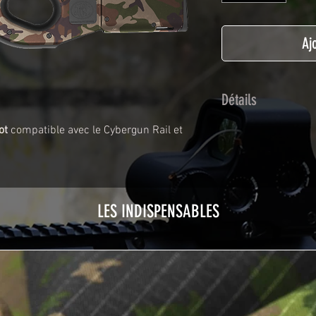
Aj
Détails
ot
compatible avec le Cybergun Rail et
Adhésif de type po
plastification prot
Utilisé initialemen
les adhésifs Airsof
durabilité et résist
LES INDISPENSABLES
Nettoyer sa réplique
avant toute install
décapeur thermiqu
nécessaire à l'instal
rubrique
TUTOS / 