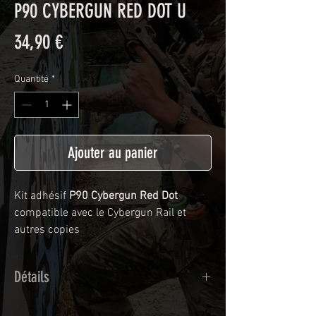
P90 CYBERGUN RED DOT U
Prix
34,90 €
Quantité
*
Ajouter au panier
Kit adhésif
P90 Cybergun Red Dot
compatible avec le Cybergun Rail et
autres copies
Détails
Adhésif de type polymère calandré