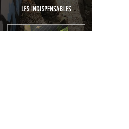
recouvert d'une plastification protègeant
des UV et des rayures.
LES INDISPENSABLES
Utilisé initialement pour le marquage de
véhicule, les adhésifs AirsoftSkinZone
offrent une grande durabilité et résistent
aux intempéries.
Nettoyer sa réplique à l'aide d'un produit
alcoolisé avant toute installation est
indispensable. Un décapeur thermique
ou un sèche cheveux sera nécessaire à
l'installation de votre Skin. Voir la
rubrique
TUTOS / VIDEOS
Patch COVID 19 BURN OUT
Rupture de stock
Politique de confidentialité
Conditions générales de vente