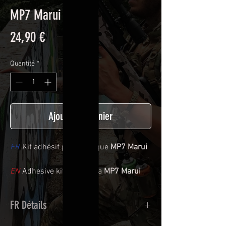
MP7 Marui RAZZLE
Prix
24,90 €
Quantité
*
Ajouter au panier
FR
Kit adhésif pour réplique
MP7 Marui
EN
Adhesive kit for réplica
MP7 Marui
FR Détails