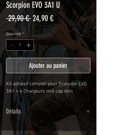
Scorpion EVO 3A1 U
Prix
Prix
 29,90 € 
24,90 €
original
promotionnel
Quantité
*
Ajouter au panier
Kit adhésif complet pour Scorpion EVO
3A1 + 4 Chargeurs mid cap skin
Détails
Adhésif de type polymère calandré
recouvert d'une plastification protègeant