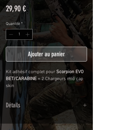
Prix
29,90 €
Quantité
*
Ajouter au panier
Kit adhésif complet pour
Scorpion EVO
BET/CARABINE
+ 2 Chargeurs mid cap
skin
Détails
Adhésif de type polymère calandré
recouvert d'une plastification protègeant