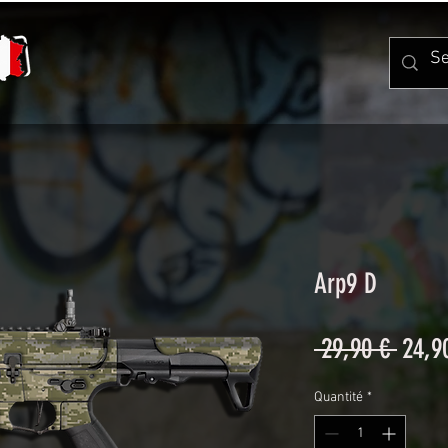
Arp9 D
Prix
 29,90 € 
24,9
origi
Quantité
*