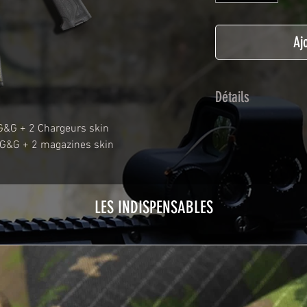
Aj
Détails
Adhésif de type po
G&G + 2 Chargeurs skin
plastification prot
 G&G + 2 magazines skin
Utilisé initialemen
les adhésifs Airsof
durabilité et résist
LES INDISPENSABLES
Nettoyer sa réplique
avant toute install
décapeur thermiqu
nécessaire à l'instal
rubrique
TUTOS / 