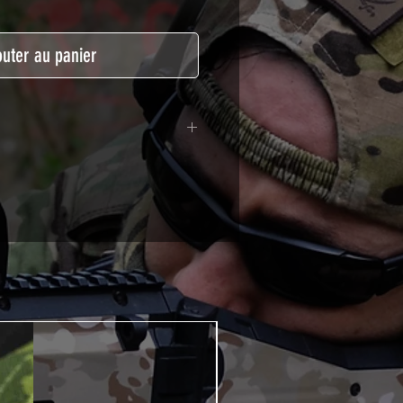
outer au panier
lymère calandré recouvert d'une
ègeant des UV et des rayures.
t pour le marquage de véhicule,
tSkinZone offrent une grande
ent aux intempéries.
 à l'aide d'un produit alcoolisé
ation est indispensable. Un
e ou un sèche cheveux sera
lation de votre Skin. Voir la
VIDEOS