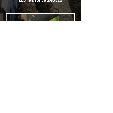
Utilisé initialement pour le marquage de
véhicule, les adhésifs AirsoftSkinZone
offrent une grande durabilité et résistent
aux intempéries.
Nettoyer sa réplique à l'aide d'un produit
alcoolisé avant toute installation est
indispensable. Un décapeur thermique
ou un sèche cheveux sera nécessaire à
l'installation de votre Skin. Voir la
rubrique
TUTOS / VIDEOS
Patch COVID 19 BURN OUT
Rupture de stock
Politique de confidentialité
Conditions générales de vente