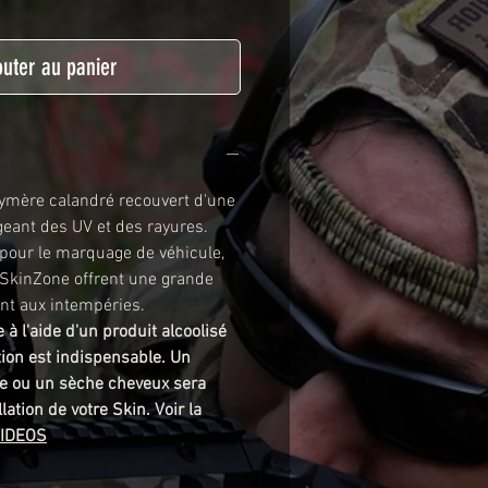
outer au panier
lymère calandré recouvert d'une
ègeant des UV et des rayures.
t pour le marquage de véhicule,
tSkinZone offrent une grande
ent aux intempéries.
 à l'aide d'un produit alcoolisé
ation est indispensable. Un
e ou un sèche cheveux sera
lation de votre Skin. Voir la
VIDEOS