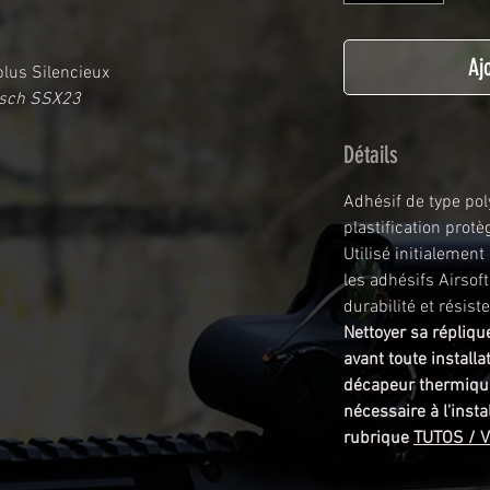
Aj
lus Silencieux
itsch SSX23
Détails
Adhésif de type po
plastification prot
Utilisé initialemen
les adhésifs Airsof
durabilité et résist
Nettoyer sa réplique
avant toute install
décapeur thermiqu
nécessaire à l'instal
rubrique
TUTOS / 