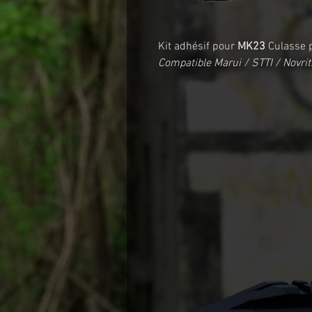
Kit adhésif pour
MK23
Culasse p
Compatible Marui / STTI / Novr