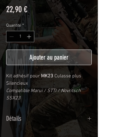
Prix
22,90 €
Quantité
*
Ajouter au panier
Kit adhésif pour
MK23
Culasse plus
Silencieux
Compatible Marui / STTI / Novritsch
SSX23
Détails
Adhésif de type polymère coulé