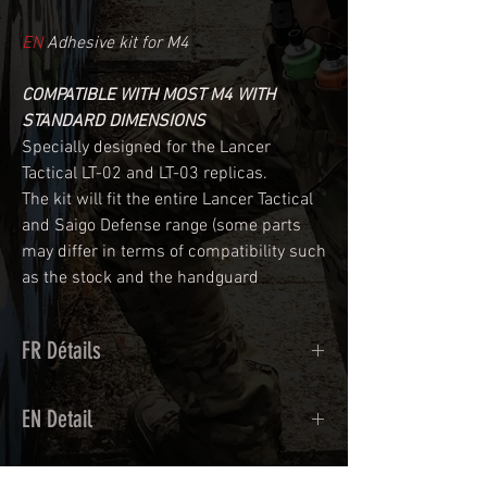
EN
Adhesive kit for M4
COMPATIBLE WITH MOST M4 WITH
STANDARD DIMENSIONS
Specially designed for the Lancer
Tactical LT-02 and LT-03 replicas.
The kit will fit the entire Lancer Tactical
and Saigo Defense range (some parts
may differ in terms of compatibility such
as the stock and the handguard
FR Détails
Adhésif de type polymère coulé
EN Detail
recouvert d'une plastification protègeant
des UV et des rayures.
Calendred polymer adhesive covered
Utilisé initialement pour le marquage de