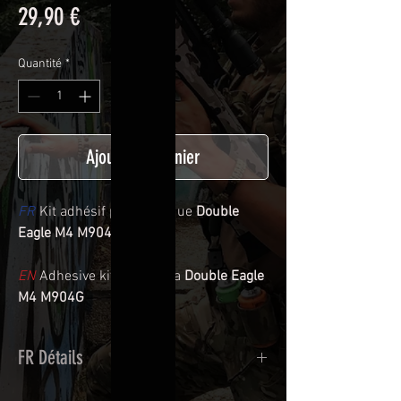
Prix
29,90 €
Quantité
*
Ajouter au panier
FR
Kit adhésif pour réplique
Double
Eagle M4 M904G
EN
Adhesive kit for réplica
Double Eagle
M4 M904G
FR Détails
Adhésif de type polymère calandré