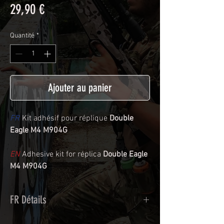
Prix
29,90 €
Quantité
*
Ajouter au panier
FR
Kit adhésif pour réplique
Double
Eagle M4 M904G
EN
Adhesive kit for réplica
Double Eagle
M4 M904G
FR Détails
Adhésif de type polymère calandré