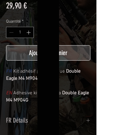
Prix
29,90 €
Quantité
*
Ajouter au panier
FR
Kit adhésif pour réplique
Double
Eagle M4 M904G
EN
Adhesive kit for réplica
Double Eagle
M4 M904G
FR Détails
Adhésif de type polymère calandré