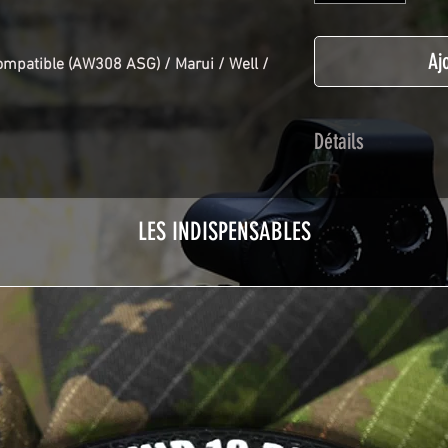
Aj
mpatible (AW308 ASG) / Marui / Well /
Détails
Adhésif de type po
plastification prot
LES INDISPENSABLES
Utilisé initialemen
les adhésifs Airsof
durabilité et résist
Nettoyer sa réplique
avant toute install
décapeur thermiqu
nécessaire à l'instal
rubrique
TUTOS / 