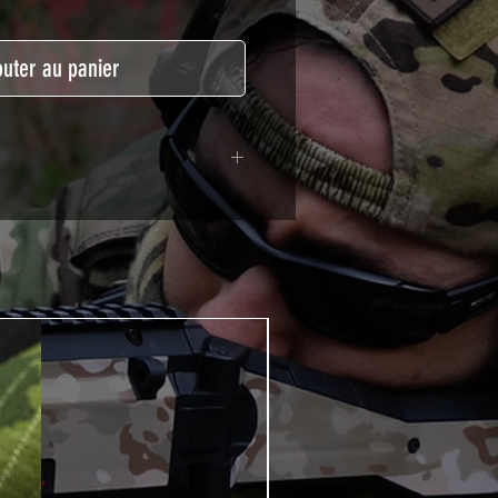
outer au panier
lymère coulé recouvert d'une
ègeant des UV et des rayures.
t pour le marquage de véhicule,
tSkinZone offrent une grande
ent aux intempéries.
 à l'aide d'un produit alcoolisé
ation est indispensable. Un
e ou un sèche cheveux sera
lation de votre Skin. Voir la
VIDEOS