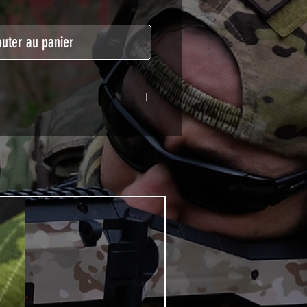
outer au panier
lymère calandré recouvert d'une
ègeant des UV et des rayures.
t pour le marquage de véhicule,
tSkinZone offrent une grande
ent aux intempéries.
 à l'aide d'un produit alcoolisé
ation est indispensable. Un
e ou un sèche cheveux sera
lation de votre Skin. Voir la
VIDEOS