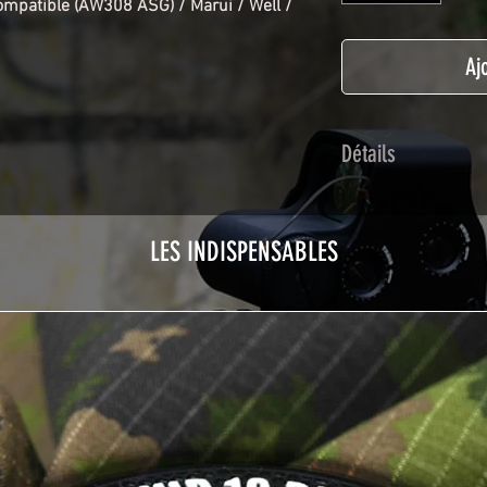
mpatible (AW308 ASG) / Marui / Well /
Aj
Détails
Adhésif de type po
plastification prot
LES INDISPENSABLES
Utilisé initialemen
les adhésifs Airsof
durabilité et résist
Nettoyer sa réplique
avant toute install
décapeur thermiqu
nécessaire à l'instal
rubrique
TUTOS / 