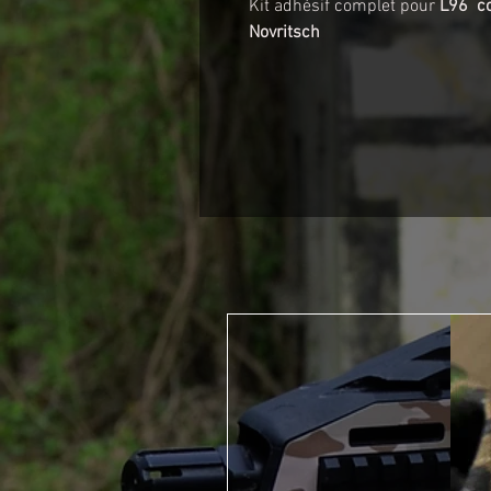
Kit adhésif complet pour
L96 co
Novritsch