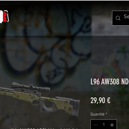
L96 AW308 ND
Prix
29,90 €
Quantité
*