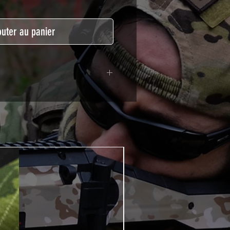
outer au panier
lymère calandré recouvert d'une
ègeant des UV et des rayures.
t pour le marquage de véhicule,
tSkinZone offrent une grande
ent aux intempéries.
 à l'aide d'un produit alcoolisé
ation est indispensable. Un
e ou un sèche cheveux sera
lation de votre Skin. Voir la
VIDEOS