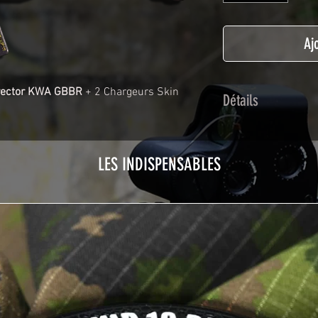
Aj
vector KWA GBBR
+ 2 Chargeurs Skin
Détails
Adhésif de type po
plastification prot
LES INDISPENSABLES
Utilisé initialemen
les adhésifs Airsof
durabilité et résist
Nettoyer sa réplique
avant toute install
décapeur thermiqu
nécessaire à l'instal
rubrique
TUTOS / 