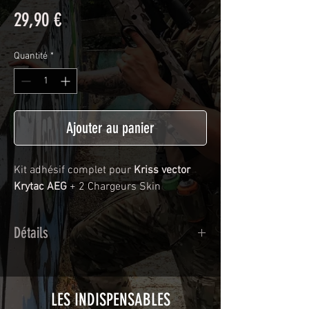
Prix
29,90 €
Quantité
*
Ajouter au panier
Kit adhésif complet pour
Kriss vector
Krytac AEG
+ 2 Chargeurs Skin
Détails
Adhésif de type polymère calandré
recouvert d'une plastification protègeant
des UV et des rayures.
LES INDISPENSABLES