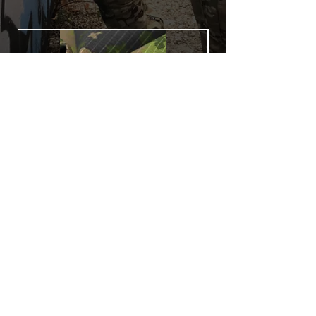
Utilisé initialement pour le marquage de
véhicule, les adhésifs AirsoftSkinZone
offrent une grande durabilité et résistent
aux intempéries.
Nettoyer sa réplique à l'aide d'un produit
alcoolisé avant toute installation est
indispensable. Un décapeur thermique
ou un sèche cheveux sera nécessaire à
l'installation de votre Skin. Voir la
rubrique
TUTOS / VIDEOS
Patch COVID 19 BURN OUT
Rupture de stock
Politique de confidentialité
Conditions générales de vente