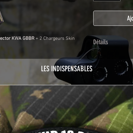
Aj
vector KWA GBBR
+ 2 Chargeurs Skin
Détails
Adhésif de type po
plastification prot
LES INDISPENSABLES
Utilisé initialemen
les adhésifs Airsof
durabilité et résist
Nettoyer sa réplique
avant toute install
décapeur thermiqu
nécessaire à l'instal
rubrique
TUTOS / 