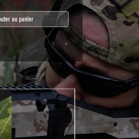
outer au panier
lymère calandré recouvert d'une
ègeant des UV et des rayures.
t pour le marquage de véhicule,
tSkinZone offrent une grande
ent aux intempéries.
 à l'aide d'un produit alcoolisé
ation est indispensable. Un
e ou un sèche cheveux sera
lation de votre Skin. Voir la
VIDEOS