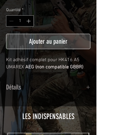
Quantité
*
Ajouter au panier
Kit adhésif complet pour HK416 A5
UMAREX
AEG (non compatible GBBR)
Détails
Adhésif de type polymère calandré
recouvert d'une plastification protègeant
des UV et des rayures.
LES INDISPENSABLES
Utilisé initialement pour le marquage de
véhicule, les adhésifs AirsoftSkinZone