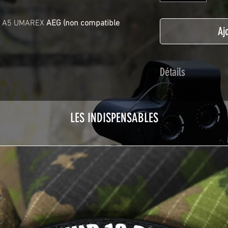
16 A5 UMAREX
AEG (non compatible
Aj
Détails
Adhésif de type po
plastification prot
LES INDISPENSABLES
Utilisé initialemen
les adhésifs Airsof
durabilité et résist
Nettoyer sa réplique
avant toute install
décapeur thermiqu
nécessaire à l'instal
rubrique
TUTOS / 