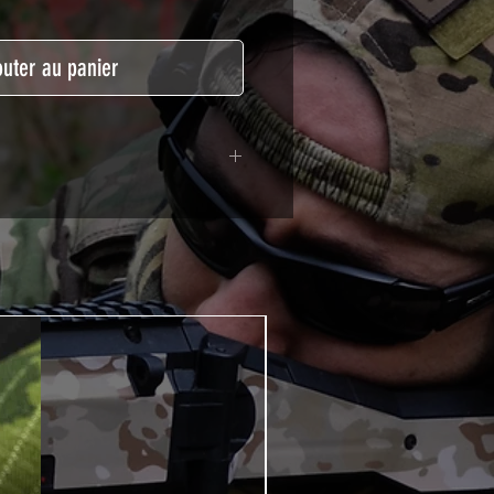
outer au panier
lymère calandré recouvert d'une
ègeant des UV et des rayures.
t pour le marquage de véhicule,
tSkinZone offrent une grande
ent aux intempéries.
 à l'aide d'un produit alcoolisé
ation est indispensable. Un
e ou un sèche cheveux sera
lation de votre Skin. Voir la
VIDEOS