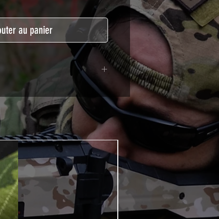
outer au panier
lymère calandré recouvert d'une
ègeant des UV et des rayures.
t pour le marquage de véhicule,
tSkinZone offrent une grande
ent aux intempéries.
 à l'aide d'un produit alcoolisé
ation est indispensable. Un
e ou un sèche cheveux sera
lation de votre Skin. Voir la
VIDEOS