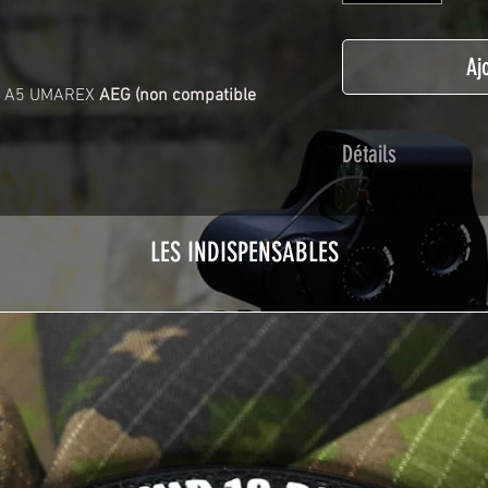
Aj
16 A5 UMAREX
AEG (non compatible
Détails
Adhésif de type po
plastification prot
LES INDISPENSABLES
Utilisé initialemen
les adhésifs Airsof
durabilité et résist
Nettoyer sa réplique
avant toute install
décapeur thermiqu
nécessaire à l'instal
rubrique
TUTOS / 