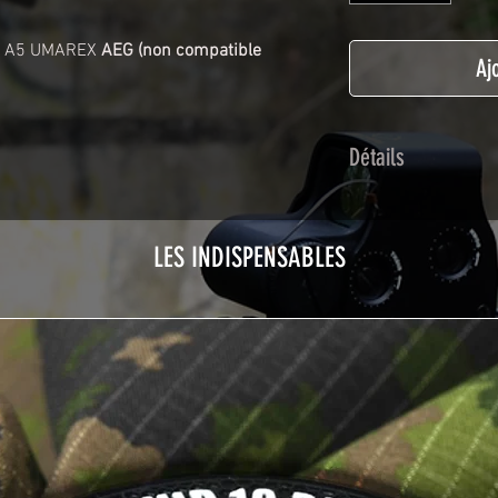
16 A5 UMAREX
AEG (non compatible
Aj
Détails
Adhésif de type po
plastification prot
LES INDISPENSABLES
Utilisé initialemen
les adhésifs Airsof
durabilité et résist
Nettoyer sa réplique
avant toute install
décapeur thermiqu
nécessaire à l'instal
rubrique
TUTOS / 