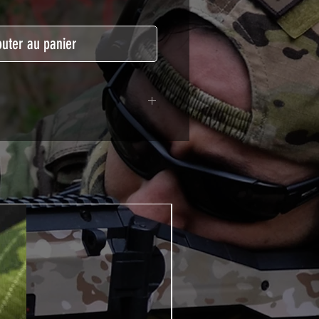
outer au panier
lymère calandré recouvert d'une
ègeant des UV et des rayures.
t pour le marquage de véhicule,
tSkinZone offrent une grande
ent aux intempéries.
 à l'aide d'un produit alcoolisé
ation est indispensable. Un
e ou un sèche cheveux sera
lation de votre Skin. Voir la
VIDEOS