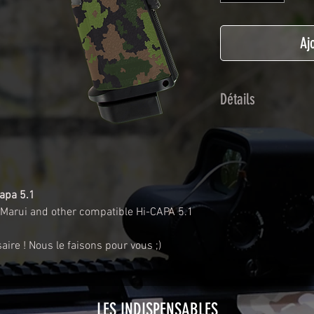
Aj
Détails
Adhésif de type po
plastification prot
Utilisé initialemen
les adhésifs Airsof
apa 5.1
durabilité et résist
 Marui and other compatible Hi-CAPA 5.1
Nettoyer sa réplique
avant toute install
aire ! Nous le faisons pour vous ;)
décapeur thermiqu
nécessaire à l'instal
rubrique
TUTOS / 
LES INDISPENSABLES