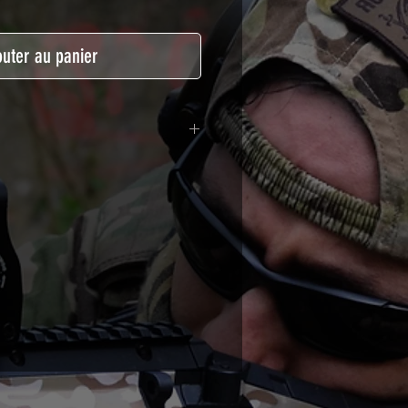
outer au panier
lymère coulé recouvert d'une
ègeant des UV et des rayures.
t pour le marquage de véhicule,
tSkinZone offrent une grande
ent aux intempéries.
 à l'aide d'un produit alcoolisé
ation est indispensable. Un
e ou un sèche cheveux sera
lation de votre Skin. Voir la
VIDEOS