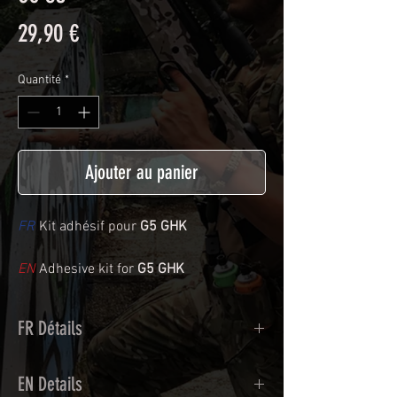
Prix
29,90 €
Quantité
*
Ajouter au panier
FR
Kit adhésif pour
G5 GHK
EN
Adhesive kit for
G5 GHK
FR Détails
Adhésif de type polymère coulé
EN Details
recouvert d'une plastification protègeant