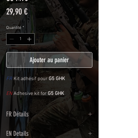
Prix
29,90 €
Quantité
*
Ajouter au panier
FR
Kit adhésif pour
G5 GHK
EN
Adhesive kit for
G5 GHK
FR Détails
Adhésif de type polymère coulé
EN Details
recouvert d'une plastification protègeant