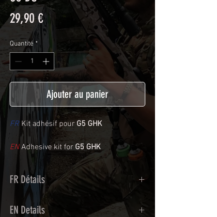
Prix
29,90 €
Quantité
*
Ajouter au panier
FR
Kit adhésif pour
G5 GHK
EN
Adhesive kit for
G5 GHK
FR Détails
Adhésif de type polymère coulé
EN Details
recouvert d'une plastification protègeant