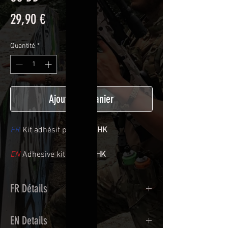
Prix
29,90 €
Quantité
*
Ajouter au panier
FR
Kit adhésif pour
G5 GHK
EN
Adhesive kit for
G5 GHK
FR Détails
Adhésif de type polymère coulé
EN Details
recouvert d'une plastification protègeant