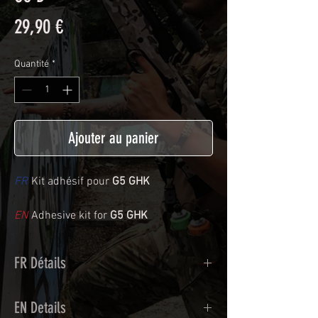
Prix
29,90 €
Quantité
*
Ajouter au panier
FR
Kit adhésif pour
G5 GHK
EN
Adhesive kit for
G5 GHK
FR Détails
Adhésif de type polymère coulé
EN Details
recouvert d'une plastification protègeant