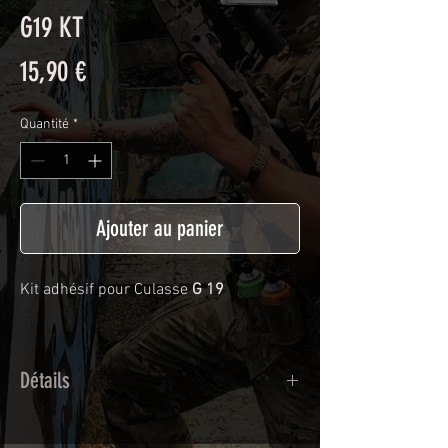
G19 KT
Prix
15,90 €
Quantité
*
Ajouter au panier
Kit adhésif pour Culasse
G 19
Détails
Adhésif de type polymère calandré