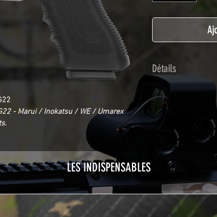
Aj
Détails
Adhésif de type po
G22
plastification prot
22 - Marui / Inokatsu / WE / Umarex
Utilisé initialemen
s.
les adhésifs Airsof
durabilité et résist
Nettoyer sa réplique
avant toute install
LES INDISPENSABLES
décapeur thermiqu
nécessaire à l'instal
rubrique
TUTOS / 