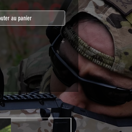
outer au panier
lymère calandré recouvert d'une
ègeant des UV et des rayures.
t pour le marquage de véhicule,
tSkinZone offrent une grande
ent aux intempéries.
 à l'aide d'un produit alcoolisé
ation est indispensable. Un
e ou un sèche cheveux sera
lation de votre Skin. Voir la
VIDEOS