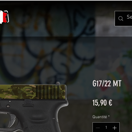
G17/22 MT
Prix
15,90 €
Quantité
*