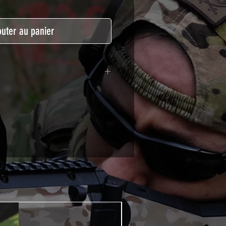
outer au panier
lymère calandré recouvert d'une
ègeant des UV et des rayures.
t pour le marquage de véhicule,
tSkinZone offrent une grande
ent aux intempéries.
 à l'aide d'un produit alcoolisé
ation est indispensable. Un
e ou un sèche cheveux sera
lation de votre Skin. Voir la
VIDEOS