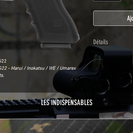
Aj
Détails
Adhésif de type po
G22
plastification prot
22 - Marui / Inokatsu / WE / Umarex
Utilisé initialemen
s.
les adhésifs Airsof
durabilité et résist
Nettoyer sa réplique
avant toute install
LES INDISPENSABLES
décapeur thermiqu
nécessaire à l'instal
rubrique
TUTOS / 