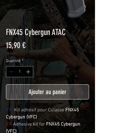
FNX45 Cybergun ATAC
Prix
15,90 €
Quantité
*
Ajouter au panier
FR
Kit adhésif pour Culasse
FNX45
Cybergun (VFC)
EN
Adhesive kit for
FNX45 Cybergun
(VFC)