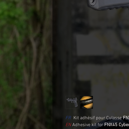
FR
Kit adhésif pour Culasse
FN
EN
Adhesive kit for
FNX45 Cyber