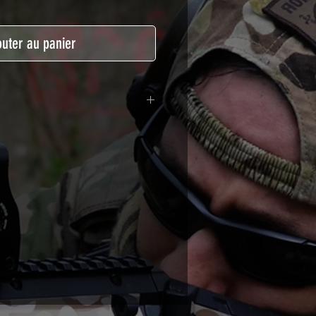
outer au panier
lymère calandré recouvert d'une
ègeant des UV et des rayures.
t pour le marquage de véhicule,
tSkinZone offrent une grande
ent aux intempéries.
 à l'aide d'un produit alcoolisé
ation est indispensable. Un
e ou un sèche cheveux sera
lation de votre Skin. Voir la
VIDEOS