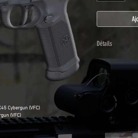
Aj
Détails
Adhésif de type po
plastification prot
Utilisé initialemen
les adhésifs Airsof
durabilité et résist
Nettoyer sa réplique
avant toute install
45 Cybergun (VFC)
décapeur thermiqu
gun (VFC)
nécessaire à l'instal
rubrique
TUTOS / 