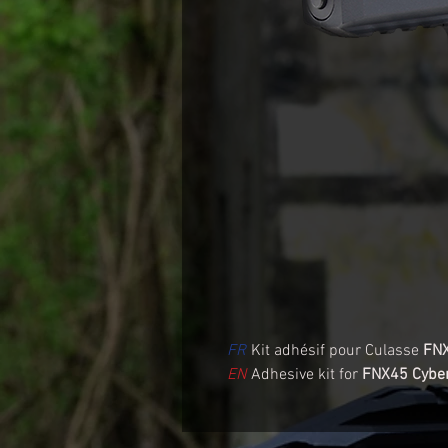
FR
Kit adhésif pour Culasse
FNX
EN
Adhesive kit for
FNX45 Cyber